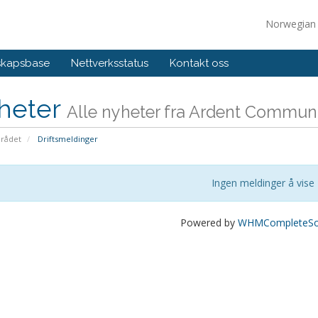
Norwegia
skapsbase
Nettverksstatus
Kontakt oss
heter
Alle nyheter fra Ardent Communic
rådet
Driftsmeldinger
Ingen meldinger å vise
Powered by
WHMCompleteSol