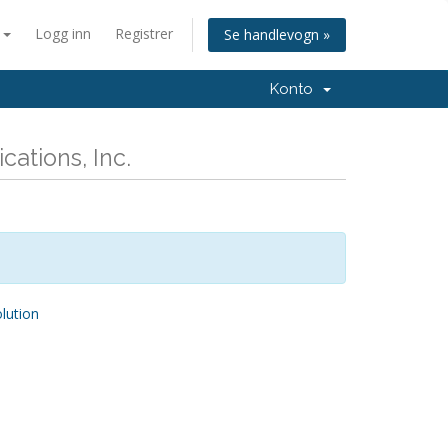
n
Logg inn
Registrer
Se handlevogn »
Konto
ations, Inc.
ution