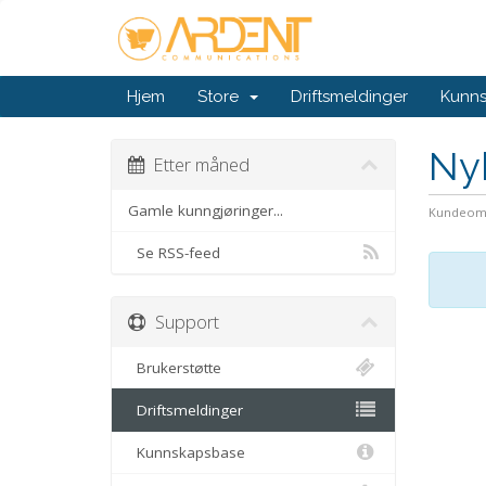
Hjem
Store
Driftsmeldinger
Kunn
Ny
Etter måned
Gamle kunngjøringer...
Kundeom
Se RSS-feed
Support
Brukerstøtte
Driftsmeldinger
Kunnskapsbase