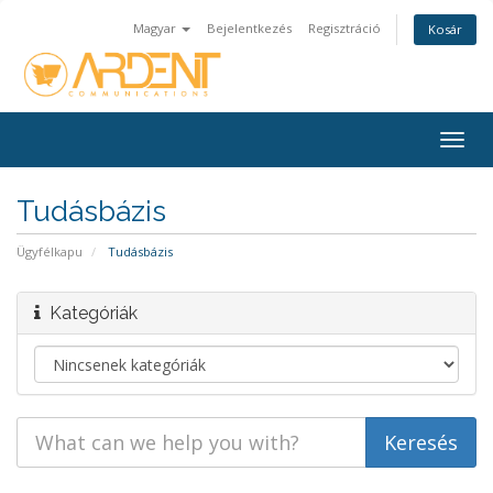
Magyar
Bejelentkezés
Regisztráció
Kosár
Togg
navig
Tudásbázis
Ügyfélkapu
Tudásbázis
Kategóriák