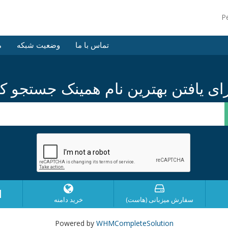
P
تماس با ما
وضعیت شبکه
م
ا
سفارش میزبانی (هاست)
خرید دامنه
Powered by
WHMCompleteSolution