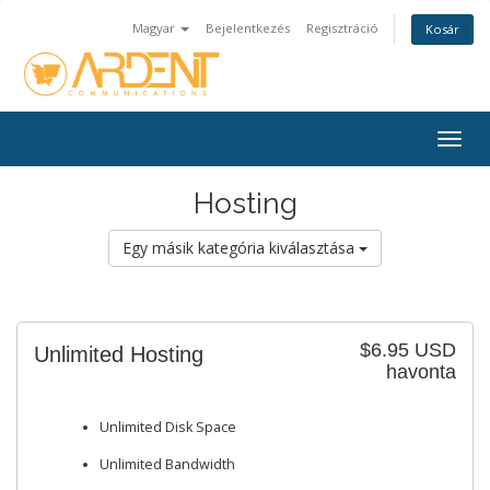
Magyar
Bejelentkezés
Regisztráció
Kosár
Togg
navig
Hosting
Egy másik kategória kiválasztása
$6.95 USD
Unlimited Hosting
havonta
Unlimited Disk Space
Unlimited Bandwidth