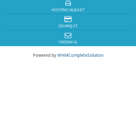
HOSTING ƏLDƏ ET
ÖDƏNIŞ ET
YARDIM AL
Powered by
WHMCompleteSolution