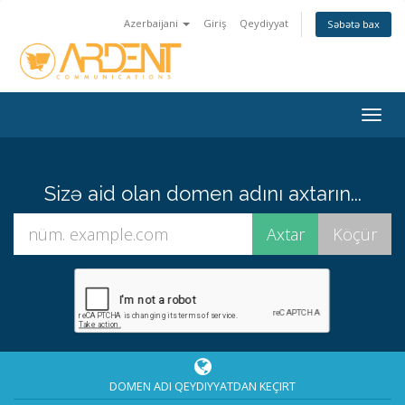
Azerbaijani
Giriş
Qeydiyyat
Səbətə bax
Togg
navig
Sizə aid olan domen adını axtarın...
DOMEN ADI QEYDIYYATDAN KEÇIRT