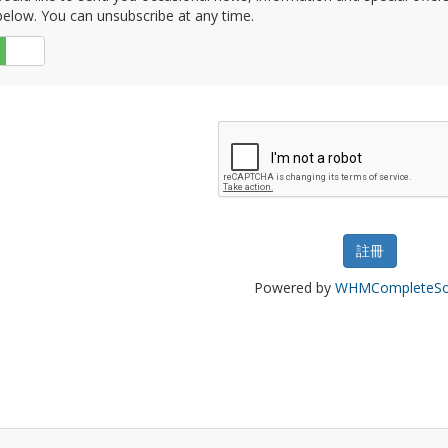
elow. You can unsubscribe at any time.
否
Powered by
WHMCompleteSol