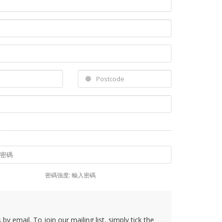
密碼強度: 輸入密碼
y email. To join our mailing list, simply tick the