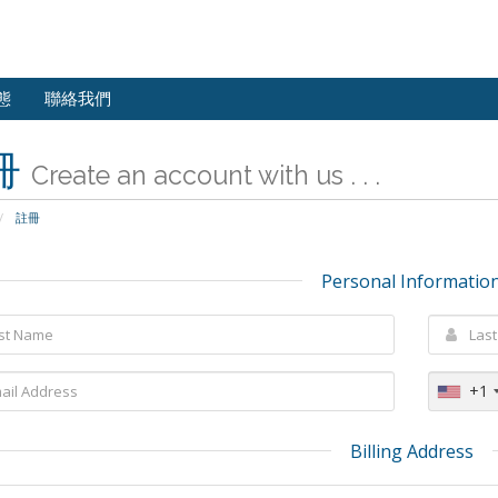
態
聯絡我們
冊
Create an account with us . . .
註冊
Personal Informatio
+1
Billing Address