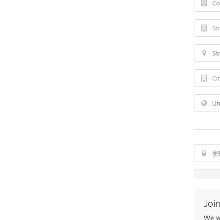
Join
We wo