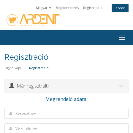
Magyar
Bejelentkezés
Regisztráció
Kosár
Togg
navig
Regisztráció
Ügyfélkapu
Regisztráció
Már regisztrált?
Megrendelő adatai